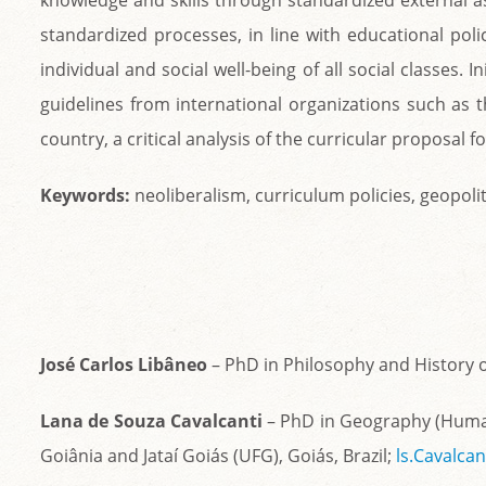
knowledge and skills through standardized external 
standardized processes, in line with educational pol
individual and social well-being of all social classes. 
guidelines from international organizations such as t
country, a critical analysis of the curricular proposal
Keywords:
neoliberalism, curriculum policies, geopol
José Carlos Libâneo
– PhD in Philosophy and History of
Lana de Souza Cavalcanti
– PhD in Geography (Human 
Goiânia and Jataí Goiás (UFG), Goiás, Brazil;
ls.Cavalca