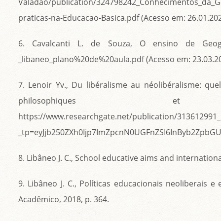
Valadao/publication/324798242_Conhecimentos_da_Ge
praticas-na-Educacao-Basica.pdf (Acesso em: 26.01.202
6. Cavalcanti L. de Souza, O ensino de Geografi
_libaneo_plano%20de%20aula.pdf (Acesso em: 23.03.20
7. Lenoir Yv., Du libéralisme au néolibéralisme: quel
philosophiques et
https://www.researchgate.net/publication/313612991
_tp=eyJjb250ZXh0Ijp7ImZpcnN0UGFnZSI6InByb2ZpbGUiL
8. Libâneo J. C., School educative aims and internation
9. Libâneo J. C., Políticas educacionais neoliberais 
Acadêmico, 2018, p. 364.