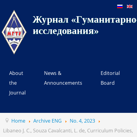
Журнал «Гуманитарно-
исследования»
About
News &
Editorial
the
Announcements
Board
Journal
Home
Archive ENG
No. 4, 2023
Libаneo J. C., Souza Cavalcanti, L. de, Curriculum Policies,