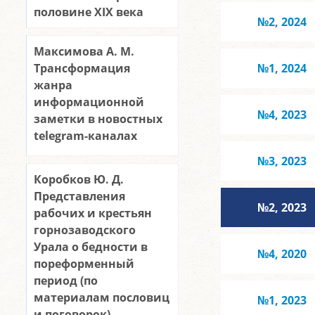
половине XІX века
№2, 2024
Максимова А. М.
Трансформация
№1, 2024
жанра
информационной
№4, 2023
заметки в новостных
telegram-каналах
№3, 2023
Коробков Ю. Д.
Представления
№2, 2023
рабочих и крестьян
горнозаводского
Урала о бедности в
№4, 2020
пореформенный
период (по
материалам пословиц
№1, 2023
и поговорок)