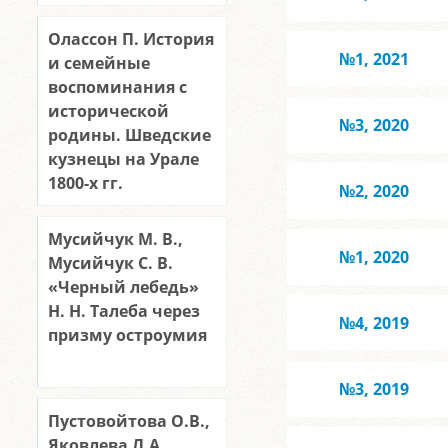
Олассон П. История
№1, 2021
и семейные
воспоминания с
исторической
№3, 2020
родины. Шведские
кузнецы на Урале
1800-х гг.
№2, 2020
Мусийчук М. В.,
№1, 2020
Мусийчук С. В.
«Черный лебедь»
Н. Н. Талеба через
№4, 2019
призму остроумия
№3, 2019
Пустовойтова О.В.,
Яковлева Л.А.,