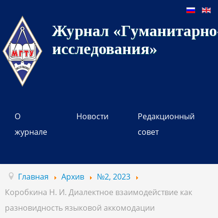
Журнал «Гуманитарно-
исследования»
О
Новости
Редакционный
журнале
совет
Главная
Архив
№2, 2023
Коробкина Н. И. Диалектное взаимодействие как
разновидность языковой аккомодации