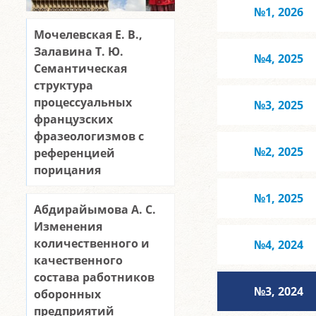
№1, 2026
Мочелевская Е. В.,
Залавина Т. Ю.
№4, 2025
Семантическая
структура
процессуальных
№3, 2025
французских
фразеологизмов с
№2, 2025
референцией
порицания
№1, 2025
Абдирайымова А. С.
Изменения
количественного и
№4, 2024
качественного
состава работников
№3, 2024
оборонных
предприятий