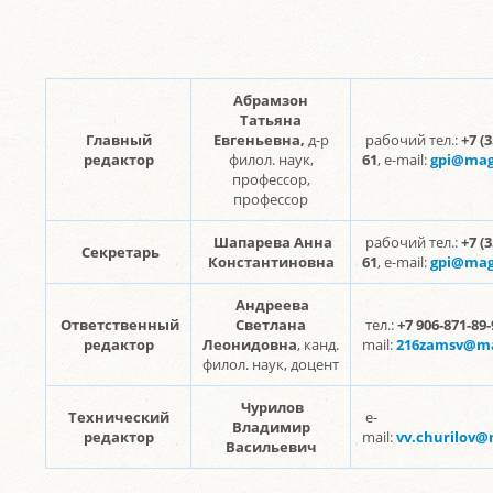
Абрамзон
Татьяна
Главный
Евгеньевна,
д-р
рабочий тел.:
+7 (3
редактор
филол. наук,
61
, e-mail:
gpi@mag
профессор,
профессор
Шапарева Анна
рабочий тел.:
+7 (3
Секретарь
Константиновна
61
, e-mail:
gpi@mag
Андреева
Ответственный
Светлана
тел.:
+7 906-871-89-
редактор
Леонидовна
, канд.
mail:
216zamsv@ma
филол. наук, доцент
Чурилов
Технический
e-
Владимир
редактор
mail:
vv.churilov@
Васильевич