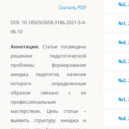
№2, 
Скачать PDF
DOI: 10.18503/2658-3186-2021-5-4-
№1, 
06-10
№4, 
Аннотация.
Статья посвящена
решению педагогической
№3, 
проблемы формирования
имиджа педагогов, наличие
№2, 
которого определенным
образом связано с их
№1, 
профессиональным
мастерством. Цель статьи –
№4, 
выявить структуру имиджа и