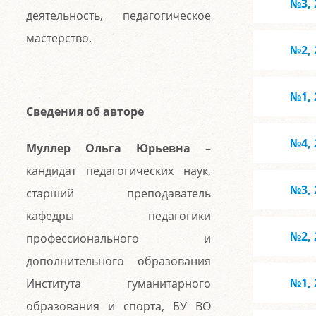
№3, 
деятельность, педагогическое
мастерство.
№2, 
№1, 
Сведения об авторе
№4, 
Муллер Ольга Юрьевна
–
кандидат педагогических наук,
№3, 
старший преподаватель
кафедры педагогики
№2, 
профессионального и
дополнительного образования
№1, 
Института гуманитарного
образования и спорта, БУ ВО