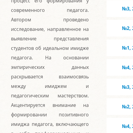
процесс его формирования у
№3, 
современного педагога.
Автором проведено
№2, 
исследование, направленное на
выявление представления
№1, 
студентов об идеальном имидже
педагога. На основании
эмпирических данных
№4, 
раскрывается взаимосвязь
между имиджем и
№3, 
педагогическим мастерством.
Акцентируется внимание на
№2, 
формировании позитивного
имиджа педагога, включающего
№4, 