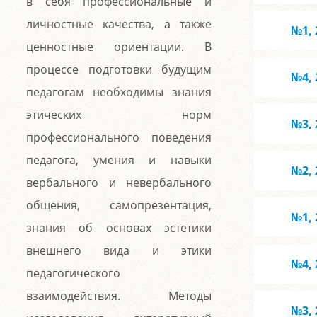
в себя профессиональные и
личностные качества, а также
№1, 
ценностные ориентации. В
процессе подготовки будущим
№4, 
педагогам необходимы знания
этических норм
№3, 
профессионального поведения
педагога, умения и навыки
№2, 
вербального и невербального
общения, самопрезентация,
№1, 
знания об основах эстетики
внешнего вида и этики
№4, 
педагогического
взаимодействия. Методы
№3, 