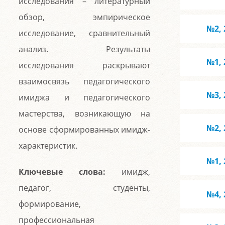
исследования – литературный
обзор, эмпирическое
№2, 
исследование, сравнительный
анализ. Результаты
№1, 
исследования раскрывают
взаимосвязь педагогического
№3, 
имиджа и педагогического
мастерства, возникающую на
№2, 
основе сформированных имидж-
характеристик.
№1, 
Ключевые слова:
имидж,
педагог, студенты,
№4, 
формирование,
профессиональная