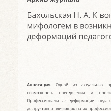
Бахольская Н. А. К в
мифологем в возник
деформаций педагог
Аннотация.
Одной из актуальных про
возможность преодоления и профил
Профессиональные деформации педаго
деструктивно влияющих на их профессио