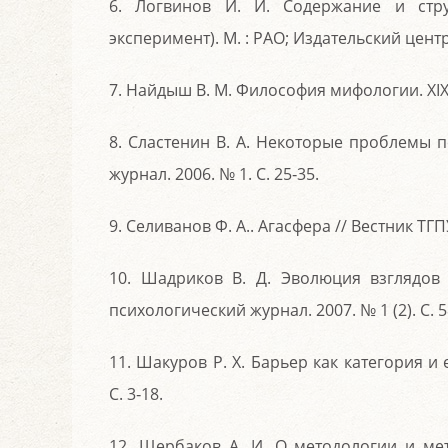
6. Логвинов И. И. Содержание и стру
эксперимент). М. : РАО; Издательский центр 
7. Найдыш В. М. Философия мифологии. XIX – 
8. Сластенин В. А. Некоторые проблемы 
журнал. 2006. № 1. С. 25‑35.
9. Селиванов Ф. А.. Агасфера // Вестник ТГПУ.
10. Шадриков В. Д. Эволюция взглядов
психологический журнал. 2007. № 1 (2). С. 5
11. Шакуров Р. Х. Барьер как категория и
С. 3‑18.
12. Щербаков А. И. О методологии и мет