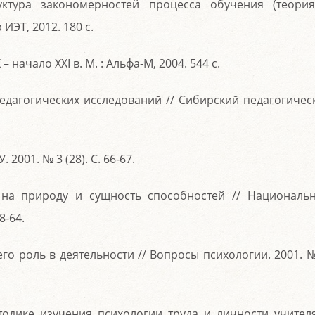
ктура закономерностей процесса обучения (теори
ИЭТ, 2012. 180 c.
начало XXI в. М. : Альфа-М, 2004. 544 с.
педагогических исследований // Сибирский педагогичес
 2001. № 3 (28). С. 66‑67.
 на природу и сущность способностей // Националь
8‑64.
 его роль в деятельности // Вопросы психологии. 2001. №
одике изучения психологии труда и личности учителя