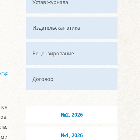
Устав журнала
Издательская этика
Рецензирование
PDF
Договор
тся
№2, 2026
ов.
тв,
№1, 2026
ами