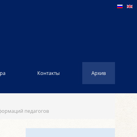
ора
Контакты
Архив
еформаций педагогов