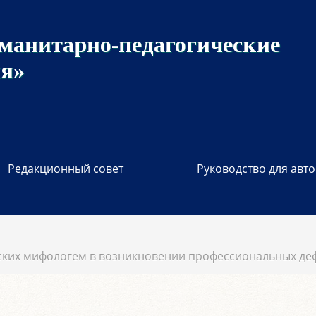
манитарно-педагогические
ия»
Редакционный совет
Руководство для авт
ческих мифологем в возникновении профессиональных д