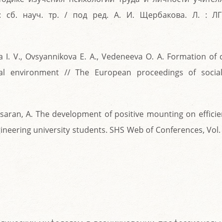
 сб. науч. тр. / под ред. А. И. Щербакова. Л. : Л
a I. V., Ovsyannikova E. A., Vedeneeva O. A. Formation of c
ral environment // The European proceedings of socia
 Tsaran, A. The development of positive mounting on effici
neering university students. SHS Web of Conferences, Vol.