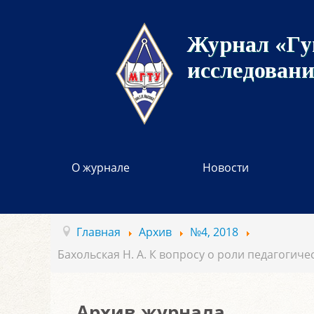
Журнал «Гу
исследован
О журнале
Новости
Главная
Архив
№4, 2018
Бахольская Н. А. К вопросу о роли педагоги
Архив журнала