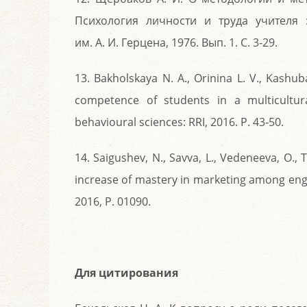
Психология личности и труда учителя :
им. А. И. Герцена, 1976. Вып. 1. С. 3‑29.
13. Bakholskaya N. A., Orinina L. V., Kashub
competence of students in a multicultu
behavioural sciences: RRI, 2016. P. 43‑50.
14. Saigushev, N., Savva, L., Vedeneeva, O.,
increase of mastery in marketing among engi
2016, P. 01090.
Для цитирования