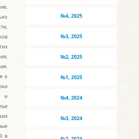
ие,
№4, 2025
ько
ти,
№3, 2025
ков
гих
ия,
№2, 2025
ия.
я о
№1, 2025
оки
я и
№4, 2024
тье
ких
№3, 2024
ные
й в
№2, 2024