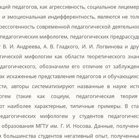
ций педагогов, как агрессивность, социальное лицемер
м и эмоциональная индифферентность, являются не тол
ессогенность современной педагогической деятельнос
 педагогических мифологем, педагогических предрассуд
В. И. Андреева, А. В. Гладкого, И. И. Логвинова и дру
ической мифологии как области теоретического знан
дагогического, обозначили его отличие от заблужден
ак искаженные представления педагогов и обучающихс
сти, авторы систематизируют названные в науке ист
логем (такие как социум, педагогическая теори
ют наиболее характерные, типичные примеры. В ста
едагогических мифологем у студентов педагогичес
 образования МГТУ им. Г. И. Носова. Данные, получен
ля большинства студентов негативный опыт, полученны