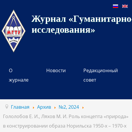
Журнал «Гуманитарно-
исследования»
О
Новости
Редакционный
журнале
совет
Главная
Архив
№2, 2024
Гололобов Е. И., Ляхов М. И. Роль концепта «природа»
в конструировании образа Норильска 1950-х – 1970-х