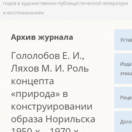
годов в художественно-публицистической литературе
и воспоминаниях
Архив журнала
Уста
Гололобов Е. И.,
Изда
Ляхов М. И. Роль
этик
концепта
«природа» в
Реце
конструировании
образа Норильска
Дого
1950-х – 1970-х