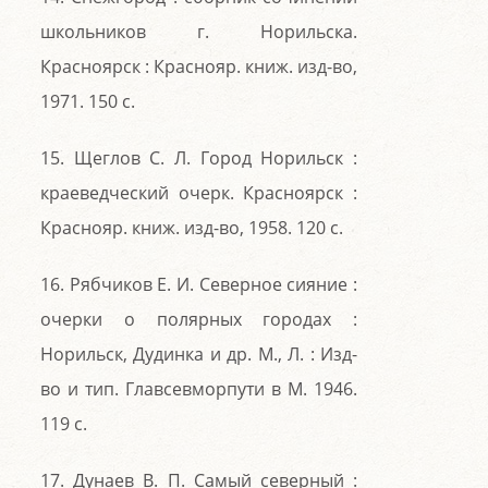
школьников г. Норильска.
Красноярск : Краснояр. книж. изд-во,
1971. 150 с.
15. Щеглов С. Л. Город Норильск :
краеведческий очерк. Красноярск :
Краснояр. книж. изд-во, 1958. 120 с.
16. Рябчиков Е. И. Северное сияние :
очерки о полярных городах :
Норильск, Дудинка и др. М., Л. : Изд-
во и тип. Главсевморпути в М. 1946.
119 с.
17. Дунаев В. П. Самый северный :