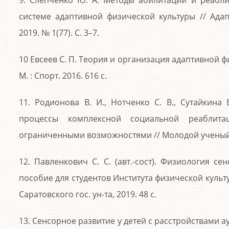
9. Слепченко Ю. А. Методы абилитации и реаб
системе адаптивной физической культуры // Адап
2019. № 1(77). С. 3–7.
10 Евсеев С. П. Теория и организация адаптивной ф
М. : Спорт. 2016. 616 с.
11. Родионова В. И., Нотченко С. В., Сутайкина
процессы комплексной социальной реаблит
ограниченными возможностями // Молодой ученый. 20
12. Павленкович С. С. (авт.-сост). Физиология се
пособие для студентов Института физической культу
Саратовского гос. ун-та, 2019. 48 с.
13. Сенсорное развитие у детей с расстройствами ау