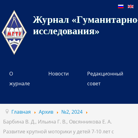
Журнал «Гуманитарно-
исследования»
О
Новости
Редакционный
журнале
совет
Главная
Архив
№2, 2024
Барбина В. Д., Ильина Г. В., Овсянникова Е. А.
Развитие крупной моторики у детей 7-10 лет с