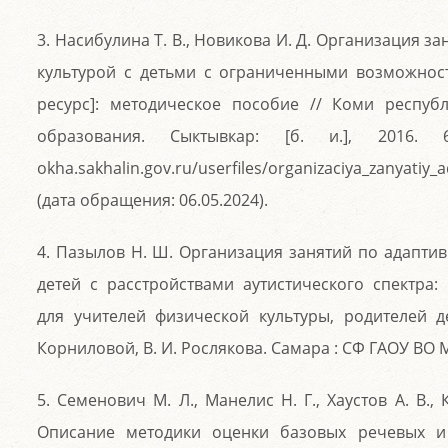
3. Насибулина Т. В., Новикова И. Д. Организация 
культурой с детьми с ограниченными возможнос
ресурс]: методическое пособие // Коми республ
образования. Сыктывкар: [б. и.], 2016. 6
okha.sakhalin.gov.ru/userfiles/organizaciya_zanyatiy_a
(дата обращения: 06.05.2024).
4. Пазылов Н. Ш. Организация занятий по адаптив
детей с расстройствами аутистического спектра
для учителей физической культуры, родителей д
Корниловой, В. И. Рослякова. Самара : СФ ГАОУ ВО М
5. Семенович М. Л., Манелис Н. Г., Хаустов А. В., 
Описание методики оценки базовых речевых и 