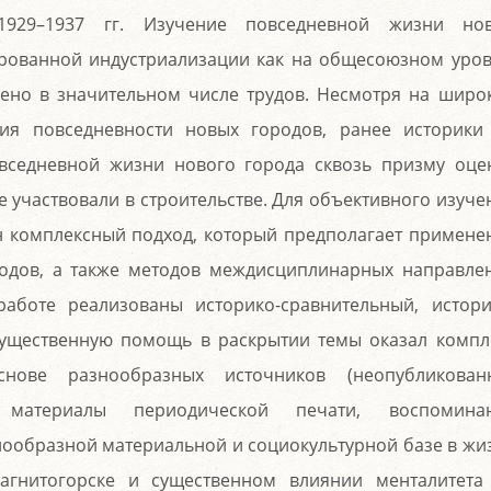
1929–1937 гг. Изучение повседневной жизни но
рованной индустриализации как на общесоюзном уров
лено в значительном числе трудов. Несмотря на широ
ния повседневности новых городов, ранее историки
вседневной жизни нового города сквозь призму оце
е участвовали в строительстве. Для объективного изуче
 комплексный подход, который предполагает примене
одов, а также методов междисциплинарных направле
работе реализованы историко-сравнительный, истори
Существенную помощь в раскрытии темы оказал компл
нове разнообразных источников (неопубликован
, материалы периодической печати, воспомина
знообразной материальной и социокультурной базе в жи
агнитогорске и существенном влиянии менталитета