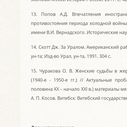
13. Попов А.Д. Впечатления иностра
противостояния периода холодной войны 
имени В.И. Вернадского. Исторические науки.
14. Скотт Дж. За Уралом. Американский ра
ун-та; Изд-во Урал, ун-та, 1991. 304 с.
15. Чуракова О. В. Женские судьбы в ж
(1940-е - 1950-е гг.) // Актуальные п
половина ХХ – начало ХХІ в.) материалы м
А. П. Косов. Витебск: Витебский государств