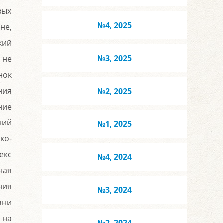
вых
№4, 2025
не,
кий
№3, 2025
 не
нок
ния
№2, 2025
ние
ний
№1, 2025
ко-
екс
№4, 2024
ная
ния
№3, 2024
зни
 на
№2, 2024