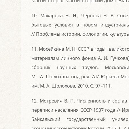
Магнитогорск: Магнитогорский Дом печати,
10. Макарова Н. Н., Чернова Н. В. Сов
бытовые условия в новом индустриаль
// Проблемы истории, филологии, культуры. 
11. Мосейкина М. Н. СССР в годы «великог
материалам личного фонда А. И. Гучкова
сборник научных трудов. Московски
М. А. Шолохова под ред. А.И.Юрьева Моск
им. М. А. Шолохова, 2010. С. 97–111.
12. Мотревич В. П. Численность и соста
переписи населения СССР 1937 года // Ир
Байкальский государственный униве
экономической истории России. 2017. С. 42