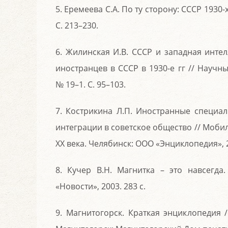
5. Еремеева С.А. По ту сторону: СССР 1930-х
С. 213–230.
6. Жилинская И.В. СССР и западная инте
иностранцев в СССР в 1930-е гг // Научн
№ 19–1. С. 95–103.
7. Кострикина Л.П. Иностранные специал
интеграции в советское общество // Моб
ХХ века. Челябинск: ООО «Энциклопедия», 2
8. Кучер В.Н. Магнитка – это навсегда
«Новости», 2003. 283 с.
9. Магнитогорск. Краткая энциклопедия / 