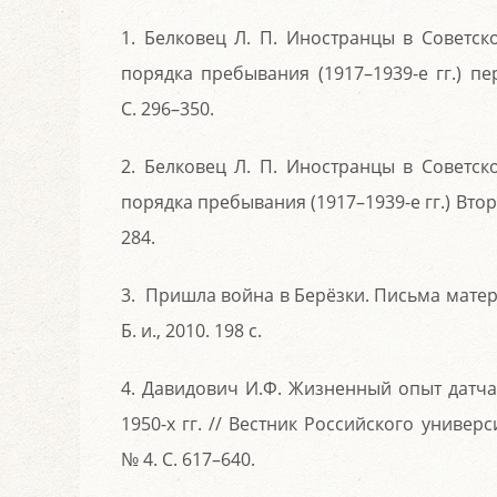
1. Белковец Л. П. Иностранцы в Советск
порядка пребывания (1917–1939-е гг.) п
С. 296–350.
2. Белковец Л. П. Иностранцы в Советск
порядка пребывания (1917–1939-е гг.) Втора
284.
3. Пришла война в Берёзки. Письма матери /
Б. и., 2010. 198 с.
4. Давидович И.Ф. Жизненный опыт датча
1950-х гг. // Вестник Российского универ
№ 4. С. 617–640.