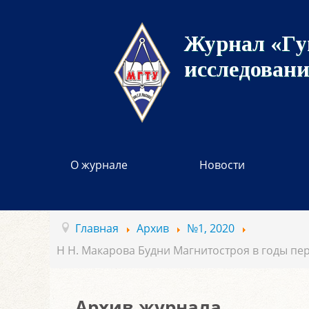
Журнал «Гу
исследован
О журнале
Новости
Главная
Архив
№1, 2020
Н Н. Макарова Будни Магнитостроя в годы пер
Архив журнала