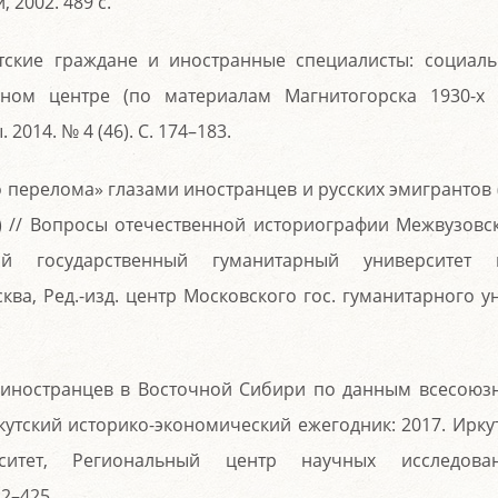
 2002. 489 с.
етские граждане и иностранные специалисты: социаль
ном центре (по материалам Магнитогорска 1930-х г
2014. № 4 (46). С. 174–183.
о перелома» глазами иностранцев и русских эмигрантов 
) // Вопросы отечественной историографии Межвузовс
й государственный гуманитарный университет 
ва, Ред.-изд. центр Московского гос. гуманитарного ун
в иностранцев в Восточной Сибири по данным всесоюз
кутский историко-экономический ежегодник: 2017. Иркут
рситет, Региональный центр научных исследова
2–425.