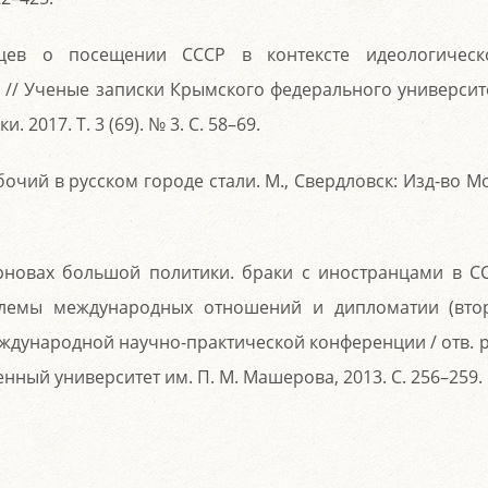
нцев о посещении СССР в контексте идеологическ
// Ученые записки Крымского федерального университ
 2017. Т. 3 (69). № 3. С. 58–69.
бочий в русском городе стали. М., Свердловск: Изд-во Мо
ерновах большой политики. браки с иностранцами в С
роблемы международных отношений и дипломатии (вто
еждународной научно-практической конференции / отв. р
енный университет им. П. М. Машерова, 2013. С. 256–259.