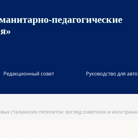
манитарно-педагогические
ия»
Редакционный совет
Руководство для авт
вых сталинских пятилеток: взгляд советских и иностран