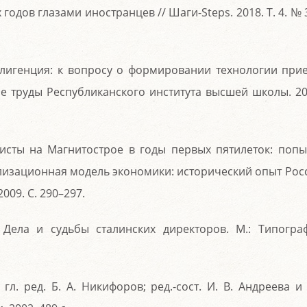
 годов глазами иностранцев // Шаги-Steps. 2018. Т. 4. № 3
ллигенция: к вопросу о формировании технологии при
ые труды Республиканского института высшей школы. 20
исты на Магнитострое в годы первых пятилеток: попы
илизационная модель экономики: исторический опыт Рос
009. С. 290–297.
. Дела и судьбы сталинских директоров. М.: Типогра
гл. ред. Б. А. Никифоров; ред.-сост. И. В. Андреева и 