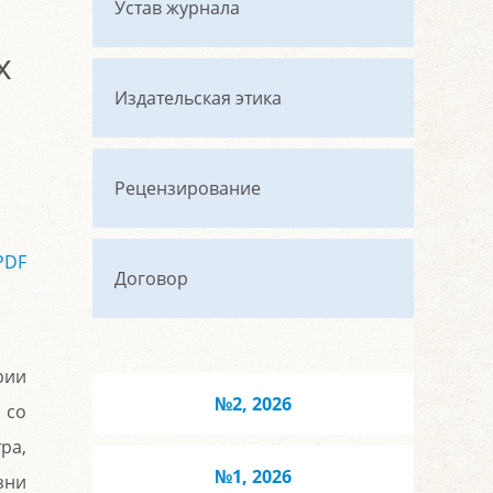
Устав журнала
х
Издательская этика
Рецензирование
PDF
Договор
рии
№2, 2026
 со
ра,
№1, 2026
зни