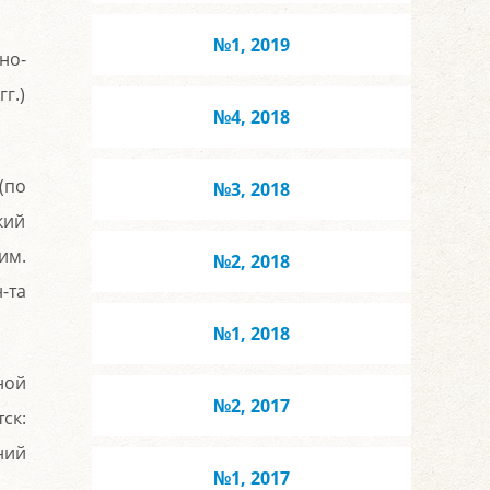
№1, 2019
но-
г.)
№4, 2018
(по
№3, 2018
кий
им.
№2, 2018
-та
№1, 2018
ной
№2, 2017
ск:
ний
№1, 2017