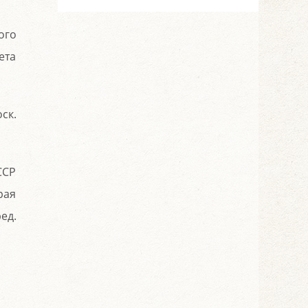
ого
ета
ск.
ССР
рая
ед.